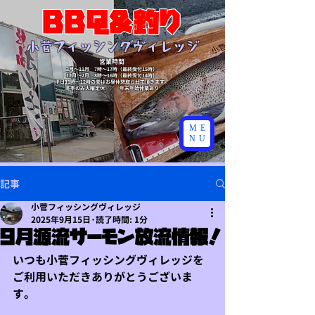
BBQ&釣り
​小菅フィッシングヴィレッジ
営業時間
3月～11月 7時～17時（最終受付15時）
​12月～2月 8時～16時（最終受付14時）
​平日11時～12時の間はお昼休憩取らせて頂きます。
​冬季のみ火曜定休 ／ 年末年始休業あり
ME
NU
記事
小菅フィッシングヴィレッジ
2025年9月15日
読了時間: 1分
9月源流サーモン放流情報！
いつも小菅フィッシングヴィレッジを
ご利用いただきありがとうございま
す。