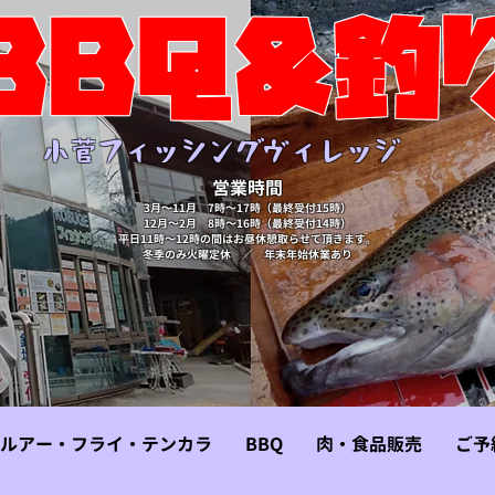
BBQ&釣
​小菅フィッシングヴィレッジ
営業時間
3月～11月 7時～17時（最終受付15時）
​12月～2月 8時～16時（最終受付14時）
​平日11時～12時の間はお昼休憩取らせて頂きます。
​冬季のみ火曜定休 ／ 年末年始休業あり
ルアー・フライ・テンカラ
BBQ
肉・食品販売
ご予