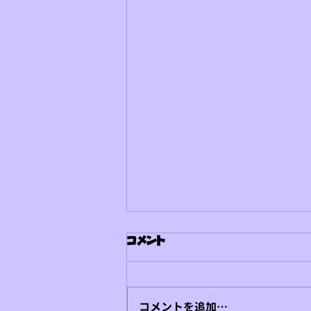
お盆期間営業のお知らせ
コメント
いつも小菅フィッシングヴィレッ
ジをご利用いただき、誠にありが
とうございます！ より多くのお
コメントを追加…