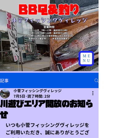
BBQ&釣り
​小菅フィッシングヴィレッジ
営業時間
3月～11月 7時～17時（最終受付15時）
​12月～2月 8時～16時（最終受付14時）
​平日11時～12時の間はお昼休憩取らせて頂きます。
​冬季のみ火曜定休 ／ 年末年始休業あり
ME
NU
記事
小菅フィッシングヴィレッジ
7月5日
読了時間: 2分
川遊びエリア開放のお知ら
せ
いつも小菅フィッシングヴィレッジを
ご利用いただき、誠にありがとうござ