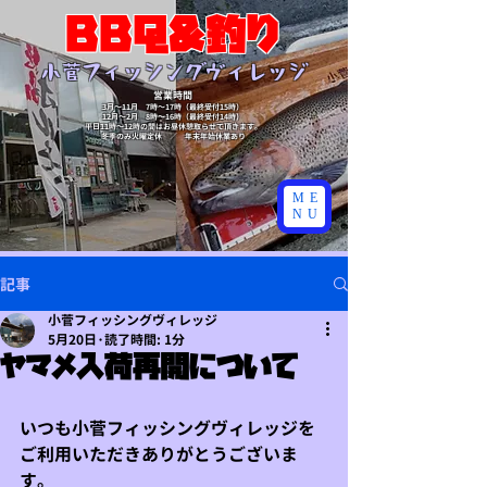
BBQ&釣り
​小菅フィッシングヴィレッジ
営業時間
3月～11月 7時～17時（最終受付15時）
​12月～2月 8時～16時（最終受付14時）
​平日11時～12時の間はお昼休憩取らせて頂きます。
​冬季のみ火曜定休 ／ 年末年始休業あり
ME
NU
記事
小菅フィッシングヴィレッジ
5月20日
読了時間: 1分
ヤマメ入荷再開について
いつも小菅フィッシングヴィレッジを
ご利用いただきありがとうございま
す。